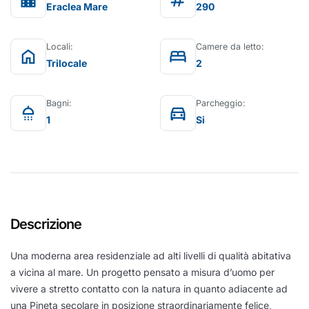
location_city
tag
Eraclea Mare
290
Locali:
Camere da letto:
home
bed
Trilocale
2
Bagni:
Parcheggio:
shower
directions_car
1
Si
Descrizione
Una moderna area residenziale ad alti livelli di qualità abitativa
a vicina al mare. Un progetto pensato a misura d’uomo per
vivere a stretto contatto con la natura in quanto adiacente ad
una Pineta secolare in posizione straordinariamente felice,