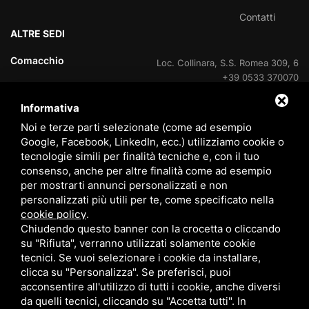
Contatti
ALTRE SEDI
Comacchio
Loc. Collinara, S.S. Romea 309, 6
+39 0533 370070
Informativa
Lido delle Nazioni
Viale delle Nazioni Unite, 95
+39 0533 370070
Noi e terze parti selezionate (come ad esempio
Google, Facebook, LinkedIn, ecc.) utilizziamo cookie o
tecnologie simili per finalità tecniche e, con il tuo
Lido delle Nazioni
Ufficio di cantiere V.Le Portogallo
consenso, anche per altre finalità come ad esempio
+39 0533 37007
per mostrarti annunci personalizzati e non
personalizzati più utili per te, come specificato nella
Lido degli Estensi
Viale Giacomo Leopardi, 60
cookie policy
.
800 408715
Chiudendo questo banner con la crocetta o cliccando
su "Rifiuta", verranno utilizzati solamente cookie
Eraclea Mare
Via delle Rose, 4
tecnici. Se vuoi selezionare i cookie da installare,
+39 0533 370070
clicca su "Personalizza". Se preferisci, puoi
acconsentire all'utilizzo di tutti i cookie, anche diversi
da quelli tecnici, cliccando su "Accetta tutti". In