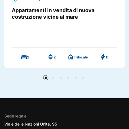
Appartamenti in vendita di nuova
costruzione vicine al mare
bed
shower
home
bolt
2
2
Trilocale
D
Sede legale
Viale delle Nazioni Unite, 95