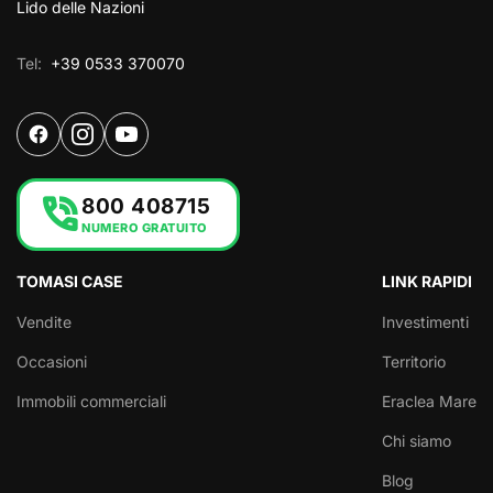
Lido delle Nazioni
Tel:
+39 0533 370070
phone_in_talk
800 408715
NUMERO GRATUITO
TOMASI CASE
LINK RAPIDI
Vendite
Investimenti
Occasioni
Territorio
Immobili commerciali
Eraclea Mare
Chi siamo
Blog