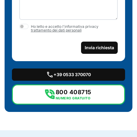
Ho letto e accetto l'informativa privacy
trattamento dei dati personali
Invia richiesta
call
+39 0533 370070
phone_in_talk
800 408715
NUMERO GRATUITO