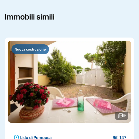
Immobili simili
Nuova costruzione
photo_library
9
location_on
Lido di Pomposa
Rif. 147