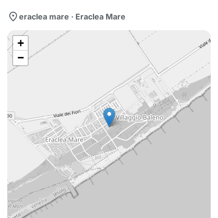
location_on
eraclea mare · Eraclea Mare
+
−