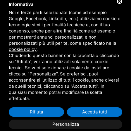
Informativa
Lido delle Nazioni
Viale delle Nazioni Unite, 95
+39 0533 370070
Noi e terze parti selezionate (come ad esempio
Google, Facebook, LinkedIn, ecc.) utilizziamo cookie o
tecnologie simili per finalità tecniche e, con il tuo
Lido delle Nazioni
Ufficio di cantiere V.Le Portogallo
consenso, anche per altre finalità come ad esempio
+39 0533 37007
per mostrarti annunci personalizzati e non
personalizzati più utili per te, come specificato nella
Lido degli Estensi
Viale Giacomo Leopardi, 60
cookie policy
.
800 408715
Chiudendo questo banner con la crocetta o cliccando
su "Rifiuta", verranno utilizzati solamente cookie
Eraclea Mare
Via delle Rose, 4
tecnici. Se vuoi selezionare i cookie da installare,
+39 0533 370070
clicca su "Personalizza". Se preferisci, puoi
acconsentire all'utilizzo di tutti i cookie, anche diversi
da quelli tecnici, cliccando su "Accetta tutti". In
qualsiasi momento potrai modificare la scelta
effettuata.
© 2026 Tomasi Case s.r.l. P. IVA 00933070385 /
IT
Sitemap
Rifiuta
Accetta tutti
Personalizza