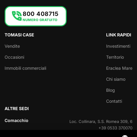
phone_in_talk
800 408715
NUMERO GRATUITO
TOMASI CASE
LINK RAPIDI
Vendite
Investimenti
Occasioni
Territorio
Immobili commerciali
Eraclea Mare
Chi siamo
Blog
Contatti
ALTRE SEDI
Comacchio
Loc. Collinara, S.S. Romea 309, 6
+39 0533 370070