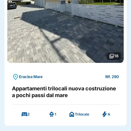
photo_library
16
location_on
Eraclea Mare
Rif. 290
Appartamenti trilocali nuova costruzione
a pochi passi dal mare
bed
shower
home
bolt
2
1
Trilocale
A