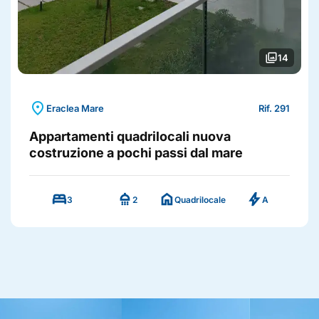
photo_library
14
location_on
Eraclea Mare
Rif. 291
Appartamenti quadrilocali nuova
costruzione a pochi passi dal mare
bed
shower
home
bolt
3
2
Quadrilocale
A