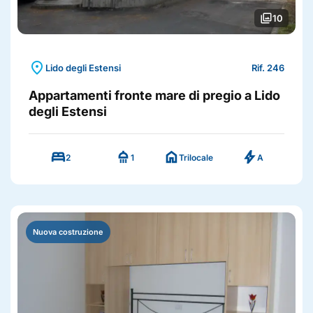
photo_library
10
location_on
Lido degli Estensi
Rif. 246
Appartamenti fronte mare di pregio a Lido
degli Estensi
bed
shower
home
bolt
2
1
Trilocale
A
Nuova costruzione