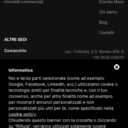
Immobili commerciali
Eraclea Mare
Chi siamo
Blog
Contatti
ALTRE SEDI
Comacchio
Loc. Collinara, S.S. Romea 309, 6
+39 0533 370070
Informativa
Lido delle Nazioni
Viale delle Nazioni Unite, 95
+39 0533 370070
Noi e terze parti selezionate (come ad esempio
Google, Facebook, LinkedIn, ecc.) utilizziamo cookie o
Lido delle Nazioni
tecnologie simili per finalità tecniche e, con il tuo
Ufficio di cantiere V.Le Portogallo
consenso, anche per altre finalità come ad esempio
+39 0533 37007
per mostrarti annunci personalizzati e non
personalizzati più utili per te, come specificato nella
Lido degli Estensi
Viale Giacomo Leopardi, 60
cookie policy
.
800 408715
Chiudendo questo banner con la crocetta o cliccando
su "Rifiuta", verranno utilizzati solamente cookie