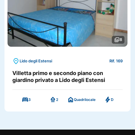
photo_library
8
location_on
Lido degli Estensi
Rif. 169
Villetta primo e secondo piano con
giardino privato a Lido degli Estensi
bed
shower
home
bolt
3
2
Quadrilocale
D