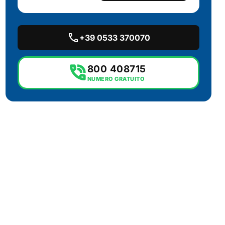
call
+39 0533 370070
phone_in_talk
800 408715
NUMERO GRATUITO