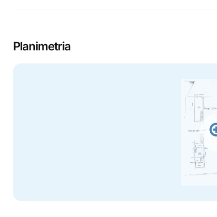
Planimetria
zo