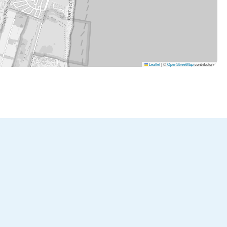
Leaflet
|
©
OpenStreetMap
contributors