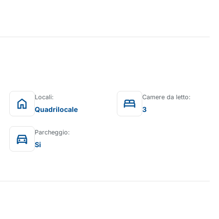
Locali:
Camere da letto:
home
bed
Quadrilocale
3
Parcheggio:
directions_car
Si