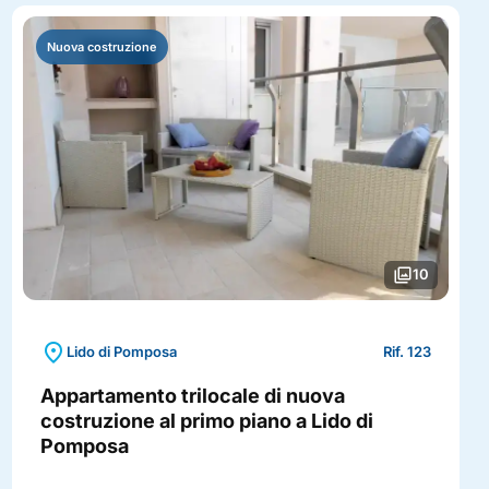
Nuova costruzione
photo_library
10
location_on
Lido di Pomposa
Rif. 123
Appartamento trilocale di nuova
costruzione al primo piano a Lido di
Pomposa