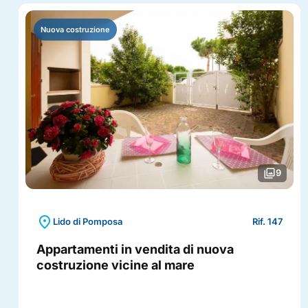
Nuova costruzione
photo_library
9
location_on
Lido di Pomposa
Rif. 147
Appartamenti in vendita di nuova
costruzione vicine al mare