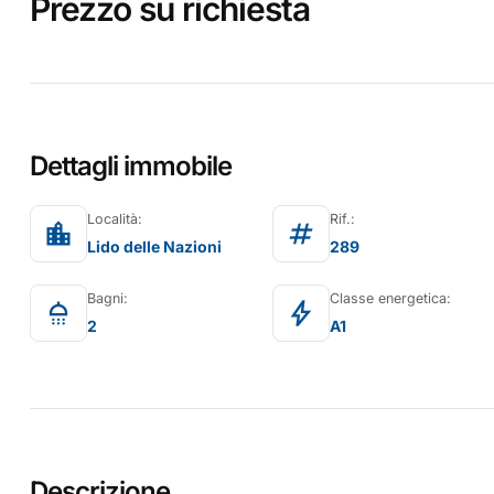
Prezzo su richiesta
Dettagli immobile
Località:
Rif.:
location_city
tag
Lido delle Nazioni
289
Bagni:
Classe energetica:
shower
bolt
2
A1
Descrizione