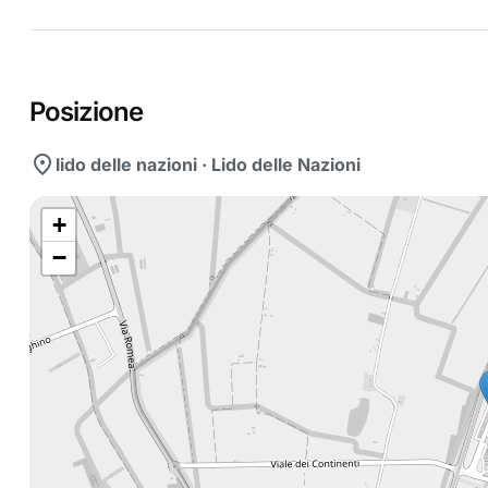
Posizione
location_on
lido delle nazioni · Lido delle Nazioni
+
−