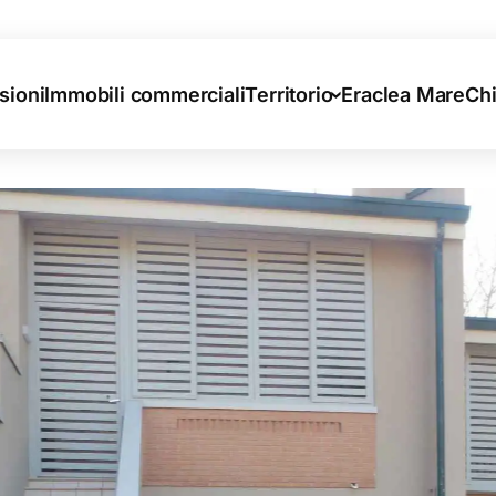
sioni
Immobili commerciali
Territorio
Eraclea Mare
Ch