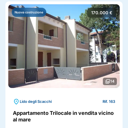
170.000 €
Nuova costruzione
photo_library
14
location_on
Lido degli Scacchi
Rif. 163
Appartamento Trilocale in vendita vicino
al mare