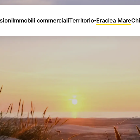
sioni
Immobili commerciali
Territorio
Eraclea Mare
Ch