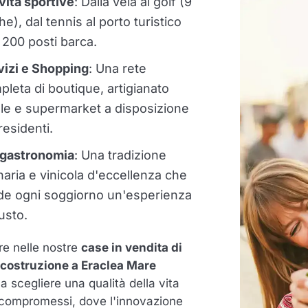
vità sportive
: Dalla vela al golf (9
e), dal tennis al porto turistico
 200 posti barca.
vizi e Shopping
: Una rete
leta di boutique, artigianato
ale e supermarket a disposizione
residenti.
gastronomia
: Una tradizione
naria e vinicola d'eccellenza che
de ogni soggiorno un'esperienza
usto.
re nelle nostre
case in vendita di
costruzione a Eraclea Mare
ca scegliere una qualità della vita
compromessi, dove l'innovazione