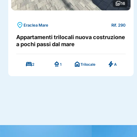
photo_library
16
location_on
Eraclea Mare
Rif. 290
Appartamenti trilocali nuova costruzione
a pochi passi dal mare
bed
shower
home
bolt
2
1
Trilocale
A