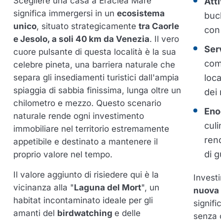
Scegliere una casa a Eraclea Mare
Atti
significa immergersi in un
ecosistema
buch
unico
, situato strategicamente
tra Caorle
con
e Jesolo, a soli 40 km da Venezia
. Il vero
Ser
cuore pulsante di questa località è la sua
comp
celebre pineta, una barriera naturale che
separa gli insediamenti turistici dall'ampia
loc
spiaggia di sabbia finissima, lunga oltre un
dei 
chilometro e mezzo. Questo scenario
Eno
naturale rende ogni investimento
culi
immobiliare nel territorio estremamente
ren
appetibile e destinato a mantenere il
di g
proprio valore nel tempo.
Il valore aggiunto di risiedere qui è la
Investi
vicinanza alla "
Laguna del Mort
", un
nuova 
habitat incontaminato ideale per gli
signifi
amanti del
birdwatching
e delle
senza 