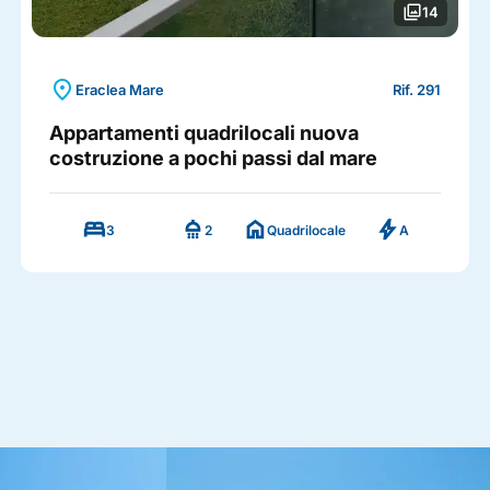
photo_library
14
location_on
Eraclea Mare
Rif. 291
Appartamenti quadrilocali nuova
costruzione a pochi passi dal mare
bed
shower
home
bolt
3
2
Quadrilocale
A