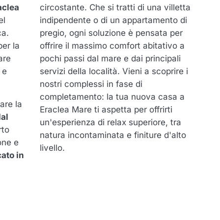
aclea
circostante. Che si tratti di una villetta
el
indipendente o di un appartamento di
ca.
pregio, ogni soluzione è pensata per
er la
offrire il massimo comfort abitativo a
are
pochi passi dal mare e dai principali
 e
servizi della località. Vieni a scoprire i
nostri complessi in fase di
completamento: la tua nuova casa a
are la
Eraclea Mare ti aspetta per offrirti
al
un'esperienza di relax superiore, tra
rto
natura incontaminata e finiture d'alto
one e
livello.
ato in