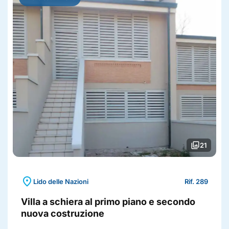
photo_library
21
location_on
Lido delle Nazioni
Rif. 289
Villa a schiera al primo piano e secondo
nuova costruzione