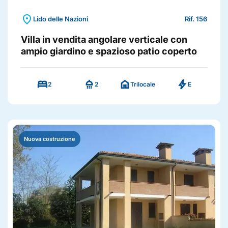
location_on
Lido delle Nazioni
Rif. 156
Villa in vendita angolare verticale con
ampio giardino e spazioso patio coperto
bed
shower
home
bolt
2
2
Trilocale
E
Nuova costruzione