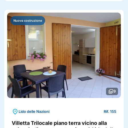
Nuova costruzione
photo_library
9
location_on
Lido delle Nazioni
Rif. 155
Villetta Trilocale piano terra vicino alla