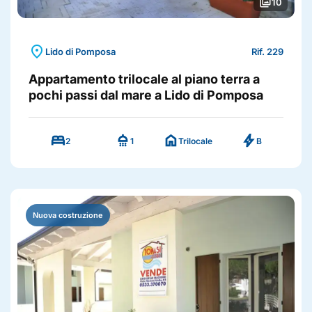
photo_library
10
location_on
Lido di Pomposa
Rif. 229
Appartamento trilocale al piano terra a
pochi passi dal mare a Lido di Pomposa
bed
shower
home
bolt
2
1
Trilocale
B
Nuova costruzione