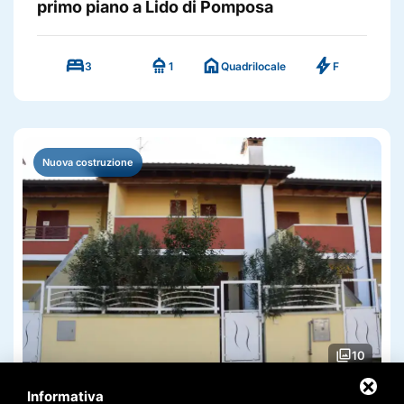
primo piano a Lido di Pomposa
bed
shower
home
bolt
3
1
Quadrilocale
F
Nuova costruzione
photo_library
10
Informativa