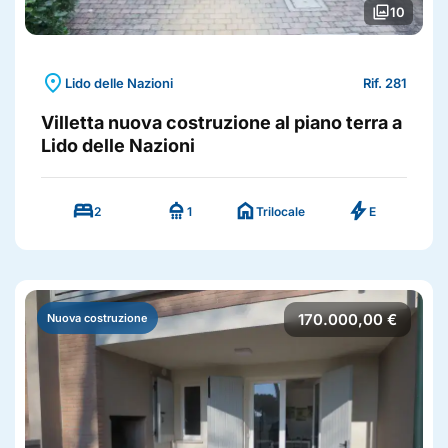
photo_library
10
location_on
Lido delle Nazioni
Rif. 281
Villetta nuova costruzione al piano terra a
Lido delle Nazioni
bed
shower
home
bolt
2
1
Trilocale
E
170.000,00 €
Nuova costruzione