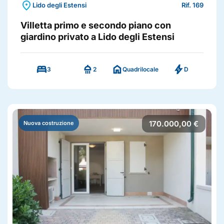
location_on
Lido degli Estensi
Rif. 169
Villetta primo e secondo piano con
giardino privato a Lido degli Estensi
bed
shower
home
bolt
3
2
Quadrilocale
D
170.000,00 €
Nuova costruzione