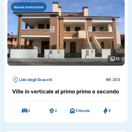
Nuova costruzione
photo_library
13
location_on
Lido degli Scacchi
Rif. 203
Ville in verticale al primo primo e secondo
bed
shower
home
bolt
3
2
Trilocale
E