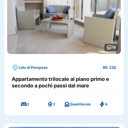
photo_library
18
location_on
Lido di Pomposa
Rif. 230
Appartamento trilocale al piano primo e
secondo a pochi passi dal mare
bed
shower
home
bolt
3
2
Quadrilocale
A