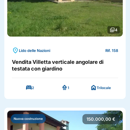
photo_library
4
location_on
Lido delle Nazioni
Rif. 158
Vendita Villetta verticale angolare di
testata con giardino
bed
shower
home
2
1
Trilocale
150.000,00 €
Nuova costruzione