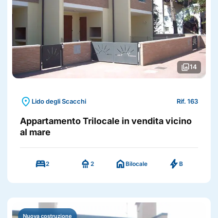
photo_library
14
location_on
Lido degli Scacchi
Rif. 163
Appartamento Trilocale in vendita vicino
al mare
bed
shower
home
bolt
2
2
Bilocale
B
Nuova costruzione