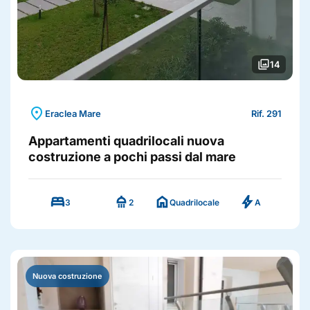
photo_library
14
location_on
Eraclea Mare
Rif. 291
Appartamenti quadrilocali nuova
costruzione a pochi passi dal mare
bed
shower
home
bolt
3
2
Quadrilocale
A
Nuova costruzione