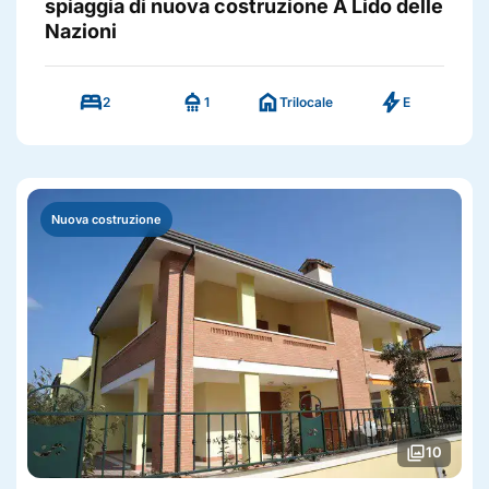
spiaggia di nuova costruzione A Lido delle
Nazioni
bed
shower
home
bolt
2
1
Trilocale
E
Nuova costruzione
photo_library
10