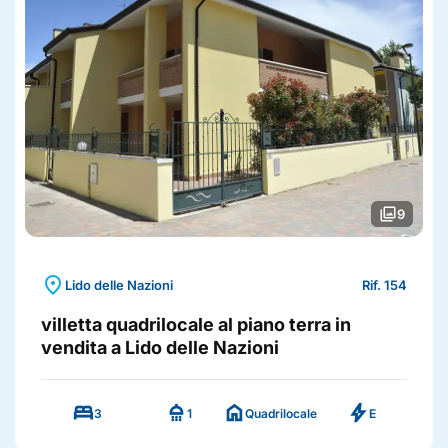
photo_library
9
location_on
Lido delle Nazioni
Rif. 154
villetta quadrilocale al piano terra in
vendita a Lido delle Nazioni
bed
shower
home
bolt
3
1
Quadrilocale
E