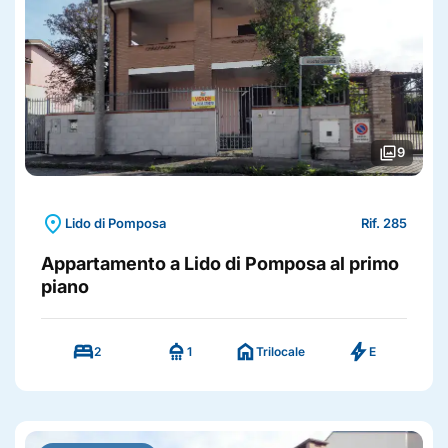
photo_library
9
location_on
Lido di Pomposa
Rif. 285
Appartamento a Lido di Pomposa al primo
piano
bed
shower
home
bolt
2
1
Trilocale
E