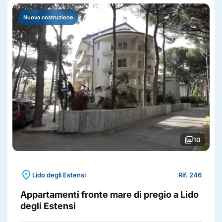
Nuova costruzione
photo_library
10
location_on
Lido degli Estensi
Rif. 246
Appartamenti fronte mare di pregio a Lido
degli Estensi