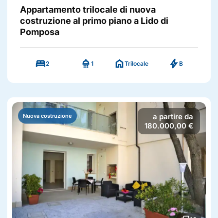
Appartamento trilocale di nuova
costruzione al primo piano a Lido di
Pomposa
bed
shower
home
bolt
2
1
Trilocale
B
a partire da
Nuova costruzione
180.000,00 €