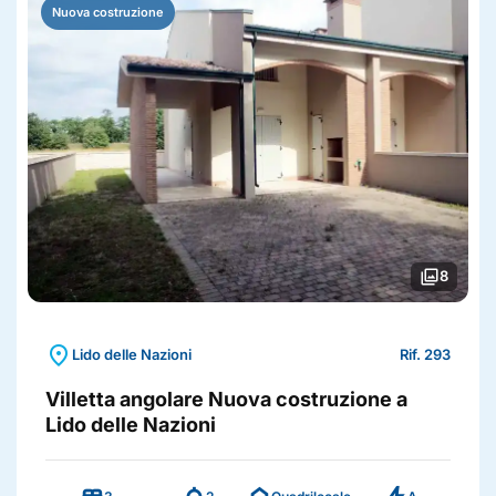
Nuova costruzione
photo_library
8
location_on
Lido delle Nazioni
Rif. 293
Villetta angolare Nuova costruzione a
Lido delle Nazioni