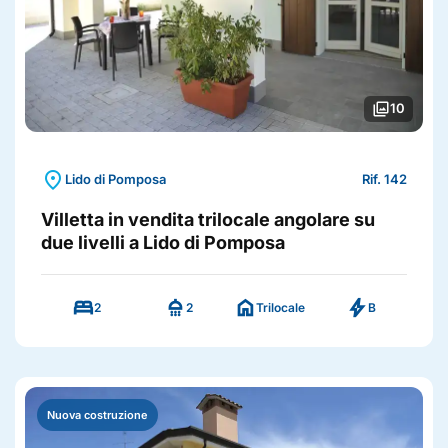
photo_library
10
location_on
Lido di Pomposa
Rif. 142
Villetta in vendita trilocale angolare su
due livelli a Lido di Pomposa
bed
shower
home
bolt
2
2
Trilocale
B
Nuova costruzione