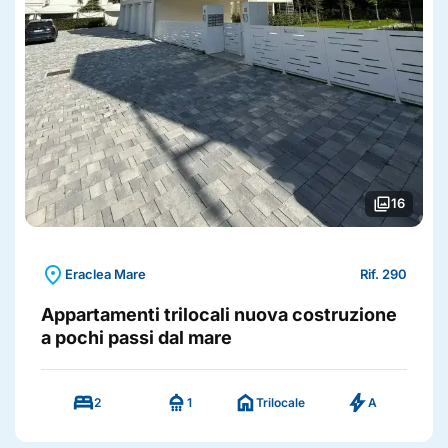
photo_library
16
location_on
Eraclea Mare
Rif. 290
Appartamenti trilocali nuova costruzione
a pochi passi dal mare
bed
shower
home
bolt
2
1
Trilocale
A