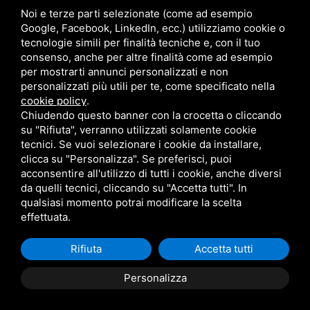
location_on
Lido di Pomposa
Rif. 207
Noi e terze parti selezionate (come ad esempio
Google, Facebook, LinkedIn, ecc.) utilizziamo cookie o
villetta trilocale vicino al mare ed al
tecnologie simili per finalità tecniche e, con il tuo
centro di Lido di Pomposa
consenso, anche per altre finalità come ad esempio
per mostrarti annunci personalizzati e non
personalizzati più utili per te, come specificato nella
bed
shower
home
bolt
cookie policy
.
2
1
Trilocale
D
Chiudendo questo banner con la crocetta o cliccando
su "Rifiuta", verranno utilizzati solamente cookie
tecnici. Se vuoi selezionare i cookie da installare,
clicca su "Personalizza". Se preferisci, puoi
acconsentire all'utilizzo di tutti i cookie, anche diversi
Nuova costruzione
da quelli tecnici, cliccando su "Accetta tutti". In
qualsiasi momento potrai modificare la scelta
effettuata.
Rifiuta
Accetta tutti
Personalizza