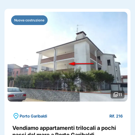
Nuova costruzione
photo_library
11
location_on
Porto Garibaldi
Rif. 216
Vendiamo appartamenti trilocali a pochi
passi dal mare a Porto Garibaldi