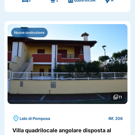
bed
shower
home
bolt
3
2
Quadrilocale
A
Nuova costruzione
photo_library
11
location_on
Lido di Pomposa
Rif. 206
Villa quadrilocale angolare disposta al