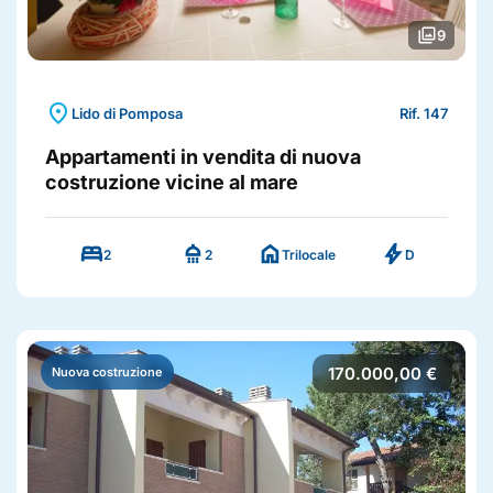
photo_library
9
location_on
Lido di Pomposa
Rif. 147
Appartamenti in vendita di nuova
costruzione vicine al mare
bed
shower
home
bolt
2
2
Trilocale
D
170.000,00 €
Nuova costruzione