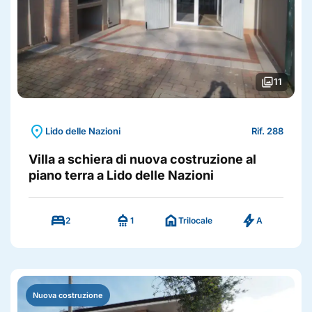
photo_library
11
location_on
Lido delle Nazioni
Rif. 288
Villa a schiera di nuova costruzione al
piano terra a Lido delle Nazioni
bed
shower
home
bolt
2
1
Trilocale
A
Nuova costruzione