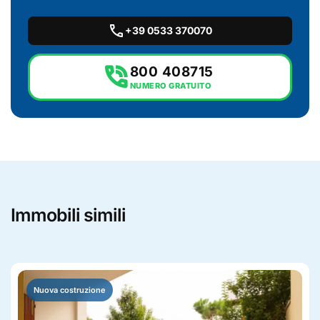
call
+39 0533 370070
phone_in_talk
800 408715
NUMERO GRATUITO
Immobili simili
Nuova costruzione