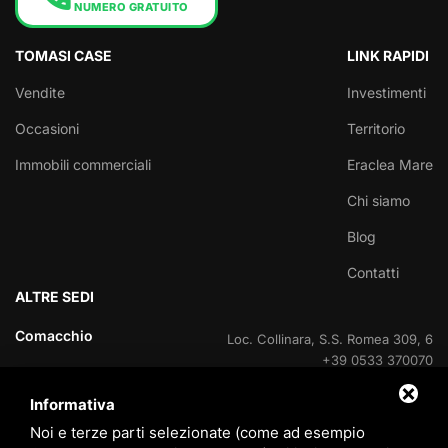
NUMERO GRATUITO
TOMASI CASE
LINK RAPIDI
Vendite
Investimenti
Occasioni
Territorio
Immobili commerciali
Eraclea Mare
Chi siamo
Blog
Contatti
ALTRE SEDI
Comacchio
Loc. Collinara, S.S. Romea 309, 6
+39 0533 370070
Informativa
Lido delle Nazioni
Viale delle Nazioni Unite, 95
+39 0533 370070
Noi e terze parti selezionate (come ad esempio