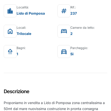
Località:
Rif.:
location_city
tag
Lido di Pomposa
237
Locali:
Camere da letto:
home
bed
Trilocale
2
Bagni:
Parcheggio:
shower
directions_car
1
Si
Descrizione
Proponiamo in vendita a Lido di Pomposa zona centralissima a
50mt dal mare nuovissima costruzione in pronta consegna