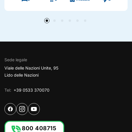
Sede legale
Viale delle Nazioni Unite, 95
Lido delle Nazioni
Tel:
+39 0533 370070
phone_in_talk
800 408715