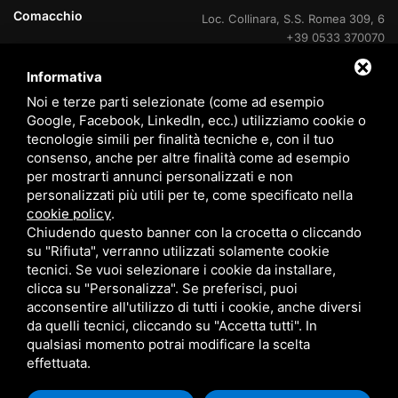
Comacchio
Loc. Collinara, S.S. Romea 309, 6
+39 0533 370070
Informativa
Lido delle Nazioni
Viale delle Nazioni Unite, 95
+39 0533 370070
Noi e terze parti selezionate (come ad esempio
Google, Facebook, LinkedIn, ecc.) utilizziamo cookie o
Lido delle Nazioni
tecnologie simili per finalità tecniche e, con il tuo
Ufficio di cantiere V.Le Portogallo
consenso, anche per altre finalità come ad esempio
+39 0533 37007
per mostrarti annunci personalizzati e non
personalizzati più utili per te, come specificato nella
Lido degli Estensi
Viale Giacomo Leopardi, 60
cookie policy
.
800 408715
Chiudendo questo banner con la crocetta o cliccando
su "Rifiuta", verranno utilizzati solamente cookie
Eraclea Mare
Via delle Rose, 4
tecnici. Se vuoi selezionare i cookie da installare,
+39 0533 370070
clicca su "Personalizza". Se preferisci, puoi
acconsentire all'utilizzo di tutti i cookie, anche diversi
da quelli tecnici, cliccando su "Accetta tutti". In
qualsiasi momento potrai modificare la scelta
effettuata.
© 2026 Tomasi Case s.r.l. P. IVA 00933070385 /
IT
Sitemap