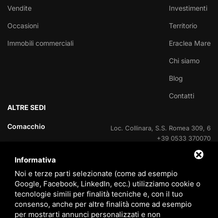
Vendite
Investimenti
Occasioni
Territorio
Immobili commerciali
Eraclea Mare
Chi siamo
Blog
Contatti
ALTRE SEDI
Comacchio
Loc. Collinara, S.S. Romea 309, 6
+39 0533 370070
Informativa
Lido delle Nazioni
Viale delle Nazioni Unite, 95
+39 0533 370070
Noi e terze parti selezionate (come ad esempio
Google, Facebook, LinkedIn, ecc.) utilizziamo cookie o
Lido delle Nazioni
tecnologie simili per finalità tecniche e, con il tuo
Ufficio di cantiere V.Le Portogallo
consenso, anche per altre finalità come ad esempio
+39 0533 37007
per mostrarti annunci personalizzati e non