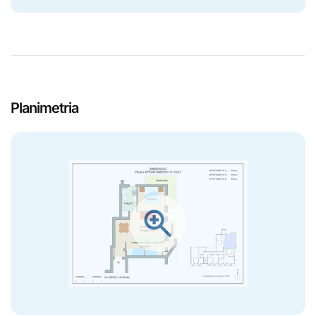
Planimetria
zoom_in