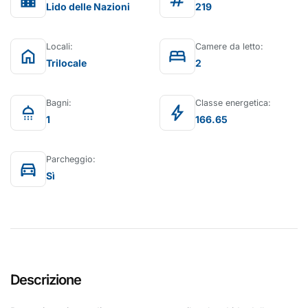
location_city
tag
Lido delle Nazioni
219
Locali:
Camere da letto:
home
bed
Trilocale
2
Bagni:
Classe energetica:
shower
bolt
1
166.65
Parcheggio:
directions_car
Sì
Descrizione