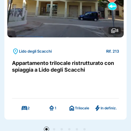
photo_library
8
location_on
Lido degli Scacchi
Rif. 213
Appartamento trilocale ristrutturato con
spiaggia a Lido degli Scacchi
bed
shower
home
bolt
2
1
Trilocale
In definiz.