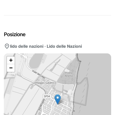
Posizione
location_on
lido delle nazioni · Lido delle Nazioni
+
−