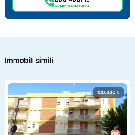
phone_in_talk
NUMERO GRATUITO
Immobili simili
120.000 €