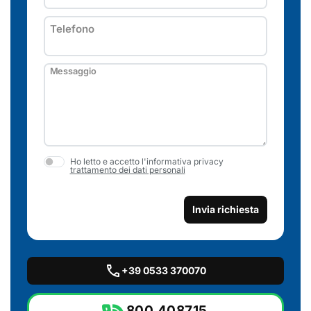
Telefono
Messaggio
Ho letto e accetto l'informativa privacy
trattamento dei dati personali
Invia richiesta
call
+39 0533 370070
800 408715