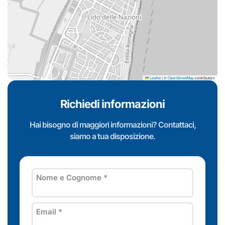
Leaflet
|
©
OpenStreetMap
contributors
Richiedi informazioni
Hai bisogno di maggiori informazioni? Contattaci,
siamo a tua disposizione.
Nome e Cognome
*
Email
*