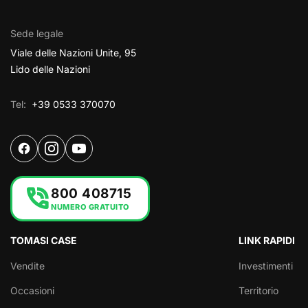
Sede legale
Viale delle Nazioni Unite, 95
Lido delle Nazioni
Tel:
+39 0533 370070
phone_in_talk
800 408715
NUMERO GRATUITO
TOMASI CASE
LINK RAPIDI
Vendite
Investimenti
Occasioni
Territorio