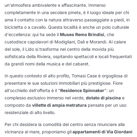
un'atmosfera ambivalente e affascinante. Immerso
completamente in una secolare pineta, è il luogo ideale per chi
ama il contatto con la natura attraverso passeggiate a piedi, in
bicicletta o a cavallo. Questa località è anche un polo culturale
d'eccellenza: qui ha sede il
Museo Remo Brindisi
, che
custodisce capolavori di Modigliani, Dalì e Morandi. Al calare
del sole, il Lido si trasforma nel centro della movida più
sofisticata della Riviera, ospitando spettacoli e locali frequentati
da grandi nomi della musica e del cabaret.
In questo contesto di alto profilo, Tomasi Case è orgogliosa di
presentare le sue soluzioni immobiliari più prestigiose. Fiore
all'occhiello dell'offerta è il "
Residence Spinnaker
": un
complesso esclusivo immerso nel verde,
dotato di piscina
e
composto da
villette di ampia metratura
pensate per un uso
residenziale di alto livello.
Per chi desidera la comodità del centro senza rinunciare alla
vicinanza al mare, proponiamo gli
appartamenti di Via Giordani