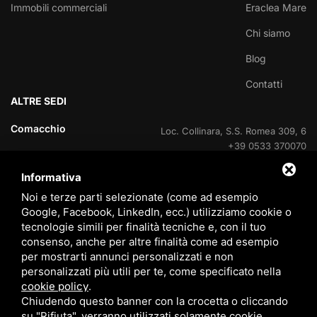
Immobili commerciali
Eraclea Mare
Chi siamo
Blog
Contatti
ALTRE SEDI
Comacchio
Loc. Collinara, S.S. Romea 309, 6
+39 0533 370070
Informativa
Lido delle Nazioni
Viale delle Nazioni Unite, 95
+39 0533 370070
Noi e terze parti selezionate (come ad esempio
Google, Facebook, LinkedIn, ecc.) utilizziamo cookie o
Lido delle Nazioni
tecnologie simili per finalità tecniche e, con il tuo
Ufficio di cantiere V.Le Portogallo
consenso, anche per altre finalità come ad esempio
+39 0533 37007
per mostrarti annunci personalizzati e non
personalizzati più utili per te, come specificato nella
Lido degli Estensi
Viale Giacomo Leopardi, 60
cookie policy
.
800 408715
Chiudendo questo banner con la crocetta o cliccando
su "Rifiuta", verranno utilizzati solamente cookie