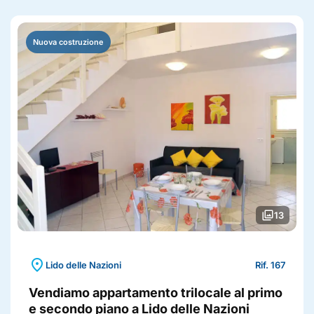
Nuova costruzione
photo_library
13
location_on
Lido delle Nazioni
Rif. 167
Vendiamo appartamento trilocale al primo
e secondo piano a Lido delle Nazioni