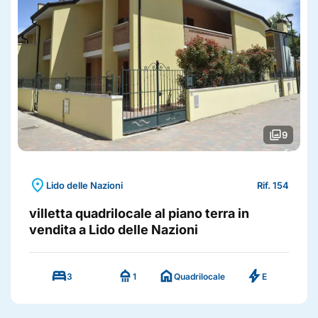
photo_library
9
location_on
Lido delle Nazioni
Rif. 154
villetta quadrilocale al piano terra in
vendita a Lido delle Nazioni
bed
shower
home
bolt
3
1
Quadrilocale
E