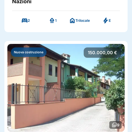
Nazioni
bed
shower
home
bolt
2
1
Trilocale
E
150.000,00 €
Nuova costruzione
photo_library
9