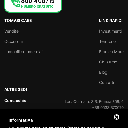
phone_in_talk
800 408715
NUMERO GRATUITO
TOMASI CASE
LINK RAPIDI
Vendite
Investimenti
Occasioni
Territorio
Immobili commerciali
Eraclea Mare
Chi siamo
Blog
Contatti
ALTRE SEDI
Comacchio
Loc. Collinara, S.S. Romea 309, 6
+39 0533 370070
Informativa
Lido delle Nazioni
Viale delle Nazioni Unite, 95
+39 0533 370070