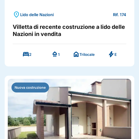
location_on
Lido delle Nazioni
Rif. 174
Villetta di recente costruzione a lido delle
Nazioni in vendita
bed
shower
home
bolt
2
1
Trilocale
E
Nuova costruzione