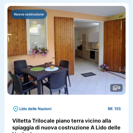
Nuova costruzione
photo_library
9
location_on
Lido delle Nazioni
Rif. 155
Villetta Trilocale piano terra vicino alla
spiaggia di nuova costruzione A Lido delle