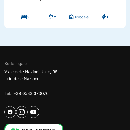
bed
shower
home
bolt
2
2
Trilocale
E
Sede legale
Viale delle Nazioni Unite, 95
Lido delle Nazioni
Tel:
+39 0533 370070