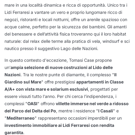
mare in una località dinamica e ricca di opportunità. Unico tra i
Lidi Ferraresi a vantare un vero e proprio lungomare ricco di
negozi, ristoranti e locali notturni, offre un arenile spazioso con
acque calme, perfetto per la sicurezza dei bambini. Gli amanti
del benessere e dell’attività fisica troveranno qui il loro habitat
naturale: dal relax delle terme alla pratica di vela, windsurf e sci
nautico presso il suggestivo Lago delle Nazioni.
In questo contesto d'eccezione, Tomasi Case propone
un’
ampia selezione di nuove costruzioni al Lido delle
Nazioni
. Tra le nostre punte di diamante, il complesso "
Il
Giardino sul Mare
" offre prestigiosi
appartamenti in Classe
A/A+ con vista mare e solarium esclusivi
, progettati per
essere vissuti tutto l'anno. Per chi cerca l’indipendenza, i
complessi "
OASI
" offrono
villette immerse nel verde a ridosso
del Parco del Delta del Po
, mentre i residence "
I Casali
" e
"
Mediterraneo
" rappresentano occasioni imperdibili per un
investimento immobiliare ai Lidi Ferraresi con rendita
garantita
.