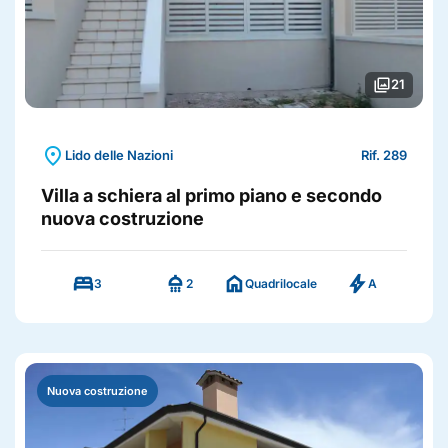
photo_library
21
location_on
Lido delle Nazioni
Rif. 289
Villa a schiera al primo piano e secondo
nuova costruzione
bed
shower
home
bolt
3
2
Quadrilocale
A
Nuova costruzione