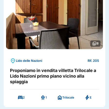
photo_library
8
location_on
Lido delle Nazioni
Rif. 205
Proponiamo in vendita villetta Trilocale a
Lido Nazioni primo piano vicino alla
spiaggia
bed
shower
home
bolt
2
1
Trilocale
E