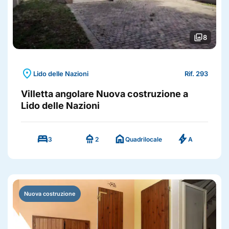
photo_library
8
location_on
Lido delle Nazioni
Rif. 293
Villetta angolare Nuova costruzione a
Lido delle Nazioni
bed
shower
home
bolt
3
2
Quadrilocale
A
Nuova costruzione