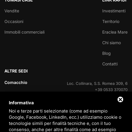
Vendite
Investimenti
Occasioni
Territorio
Immobili commerciali
Eraclea Mare
Chi siamo
Blog
Contatti
ALTRE SEDI
Comacchio
Loc. Collinara, S.S. Romea 309, 6
+39 0533 370070
Informativa
Lido delle Nazioni
Viale delle Nazioni Unite, 95
+39 0533 370070
Noi e terze parti selezionate (come ad esempio
Google, Facebook, LinkedIn, ecc.) utilizziamo cookie o
Lido delle Nazioni
tecnologie simili per finalità tecniche e, con il tuo
Ufficio di cantiere V.Le Portogallo
consenso, anche per altre finalità come ad esempio
+39 0533 37007