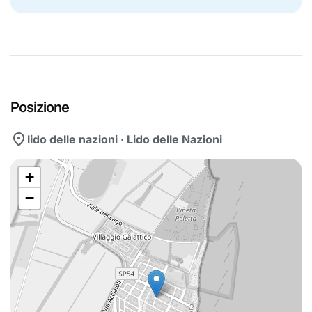
Posizione
location_on
lido delle nazioni · Lido delle Nazioni
+
−