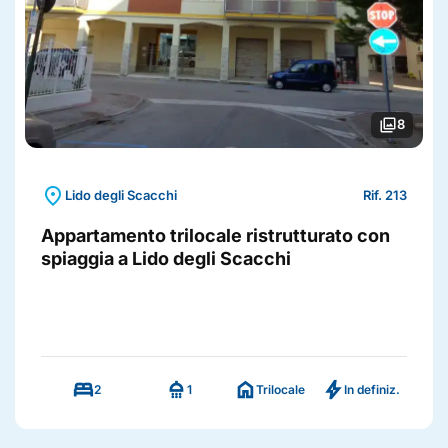
photo_library
8
location_on
Lido degli Scacchi
Rif. 213
Appartamento trilocale ristrutturato con
spiaggia a Lido degli Scacchi
bed
shower
home
bolt
2
1
Trilocale
In definiz.