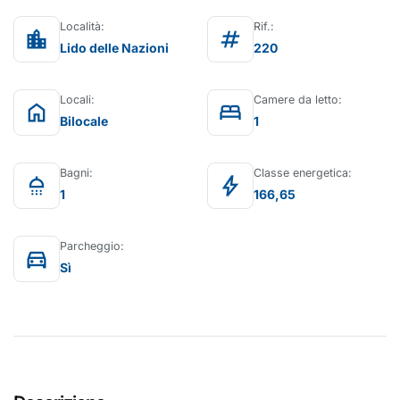
Località:
Rif.:
location_city
tag
Lido delle Nazioni
220
Locali:
Camere da letto:
home
bed
Bilocale
1
Bagni:
Classe energetica:
shower
bolt
1
166,65
Parcheggio:
directions_car
Sì