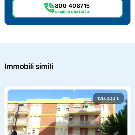
phone_in_talk
800 408715
NUMERO GRATUITO
Immobili simili
120.000 €