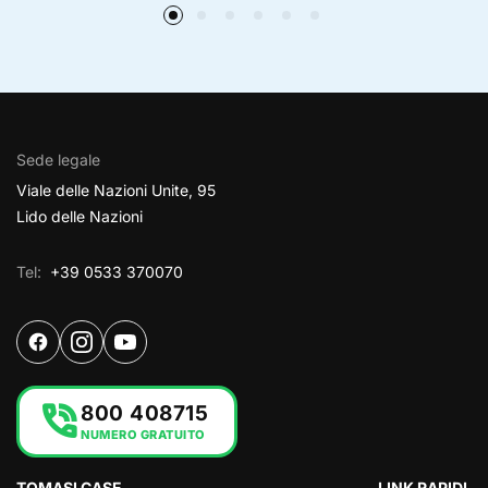
Sede legale
Viale delle Nazioni Unite, 95
Lido delle Nazioni
Tel:
+39 0533 370070
phone_in_talk
800 408715
NUMERO GRATUITO
TOMASI CASE
LINK RAPIDI