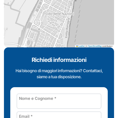
Leaflet
|
©
OpenStreetMap
contributors
Richiedi informazioni
Hai bisogno di maggiori informazioni? Contattaci,
siamo a tua disposizione.
Nome e Cognome
*
Email
*