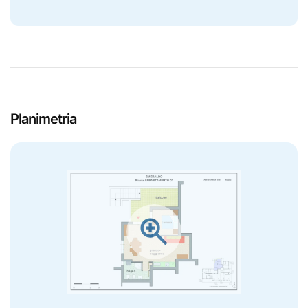
Planimetria
zoom_in