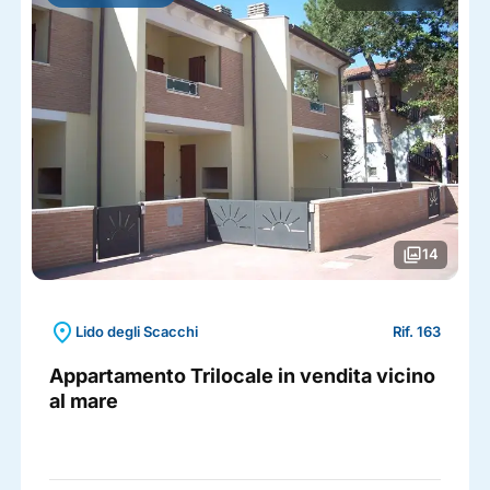
photo_library
14
location_on
Lido degli Scacchi
Rif. 163
Appartamento Trilocale in vendita vicino
al mare