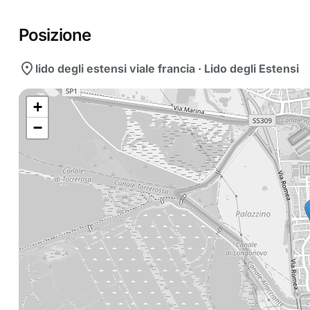
Posizione
location_on
lido degli estensi viale francia · Lido degli Estensi
+
−