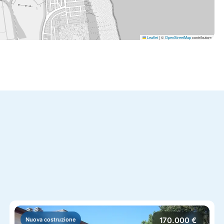
Leaflet
|
©
OpenStreetMap
contributors
170.000 €
Nuova costruzione