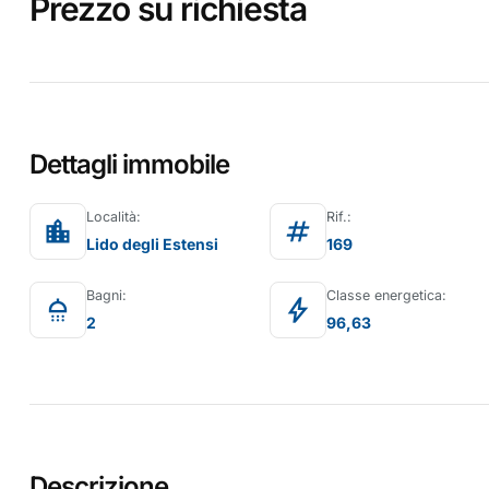
Prezzo su richiesta
Dettagli immobile
Località:
Rif.:
location_city
tag
Lido degli Estensi
169
Bagni:
Classe energetica:
shower
bolt
2
96,63
Descrizione