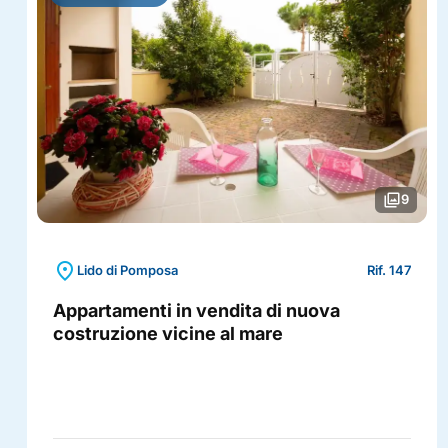
photo_library
9
location_on
Lido di Pomposa
Rif. 147
Appartamenti in vendita di nuova
costruzione vicine al mare