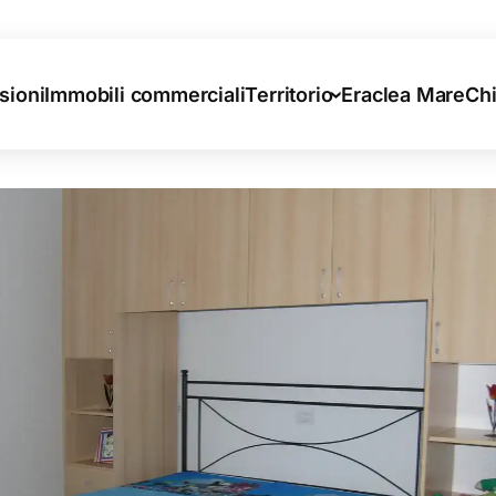
sioni
Immobili commerciali
Territorio
Eraclea Mare
Ch