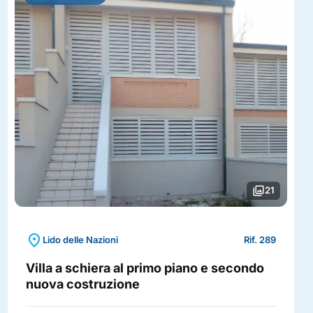
photo_library
21
location_on
Lido delle Nazioni
Rif. 289
Villa a schiera al primo piano e secondo
nuova costruzione