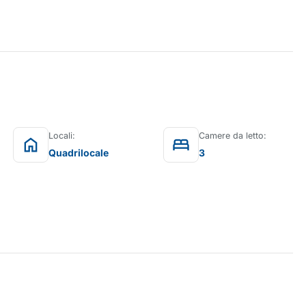
Locali:
Camere da letto:
home
bed
Quadrilocale
3