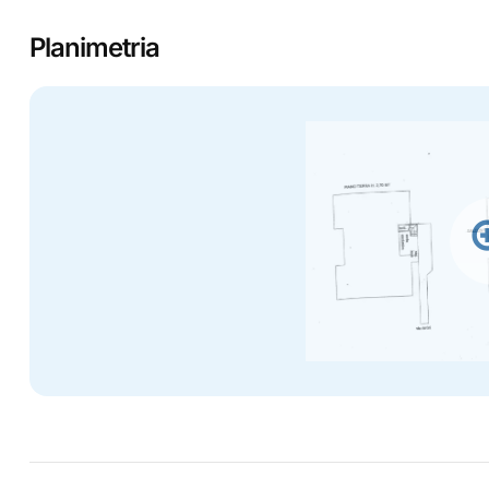
Planimetria
zo