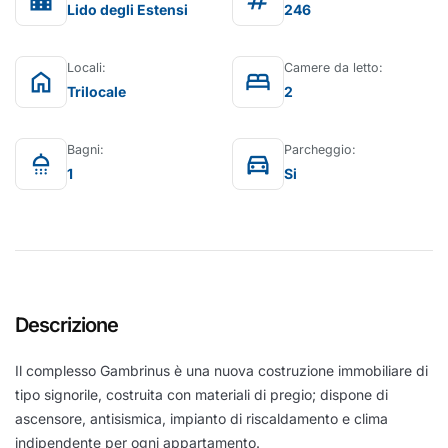
location_city
tag
Lido degli Estensi
246
Locali:
Camere da letto:
home
bed
Trilocale
2
Bagni:
Parcheggio:
shower
directions_car
1
Si
Descrizione
Il complesso Gambrinus è una nuova costruzione immobiliare di
tipo signorile, costruita con materiali di pregio; dispone di
ascensore, antisismica, impianto di riscaldamento e clima
indipendente per ogni appartamento.