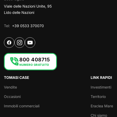
Viale delle Nazioni Unite, 95
Lido delle Nazioni
Tel:
+39 0533 370070
phone_in_talk
800 408715
NUMERO GRATUITO
TOMASI CASE
LINK RAPIDI
Vendite
Investimenti
Occasioni
Territorio
Immobili commerciali
Eraclea Mare
Chi siamo