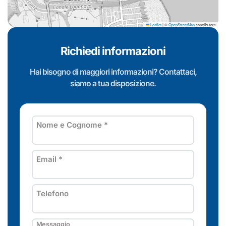
Leaflet
|
©
OpenStreetMap
contributors
Richiedi informazioni
Hai bisogno di maggiori informazioni? Contattaci,
siamo a tua disposizione.
Nome e Cognome
*
Email
*
Telefono
Messaggio