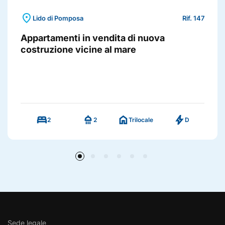
location_on
Lido di Pomposa
Rif. 147
Appartamenti in vendita di nuova
costruzione vicine al mare
bed
shower
home
bolt
2
2
Trilocale
D
Sede legale