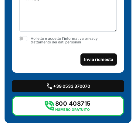
Ho letto e accetto l'informativa privacy
trattamento dei dati personali
Invia richiesta
call
+39 0533 370070
phone_in_talk
800 408715
NUMERO GRATUITO