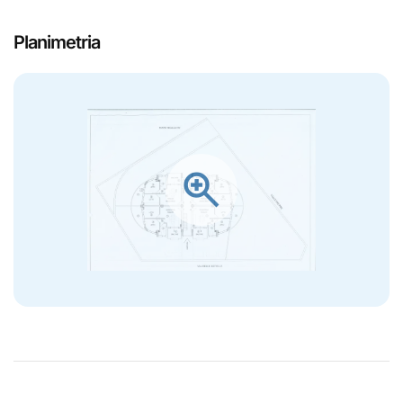
Planimetria
zoom_in