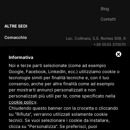
Blog
Contatti
ALTRE SEDI
Comacchio
Loc. Collinara, S.S. Romea 309, 6
+39 0533 370070
Informativa
Lido delle Nazioni
Viale delle Nazioni Unite, 95
+39 0533 370070
Noi e terze parti selezionate (come ad esempio
Google, Facebook, LinkedIn, ecc.) utilizziamo cookie o
Lido delle Nazioni
tecnologie simili per finalità tecniche e, con il tuo
Ufficio di cantiere V.Le Portogallo
consenso, anche per altre finalità come ad esempio
+39 0533 37007
per mostrarti annunci personalizzati e non
personalizzati più utili per te, come specificato nella
Lido degli Estensi
Viale Giacomo Leopardi, 60
cookie policy
.
800 408715
Chiudendo questo banner con la crocetta o cliccando
su "Rifiuta", verranno utilizzati solamente cookie
Eraclea Mare
Via delle Rose, 4
tecnici. Se vuoi selezionare i cookie da installare,
+39 0533 370070
clicca su "Personalizza". Se preferisci, puoi