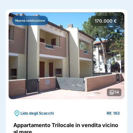
170.000 €
Nuova costruzione
photo_library
14
location_on
Lido degli Scacchi
Rif. 163
Appartamento Trilocale in vendita vicino
al mare