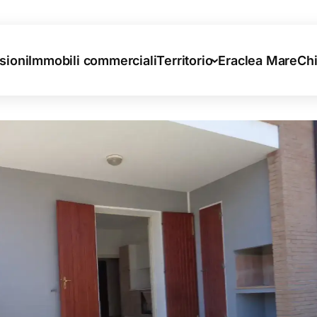
sioni
Immobili commerciali
Territorio
Eraclea Mare
Ch