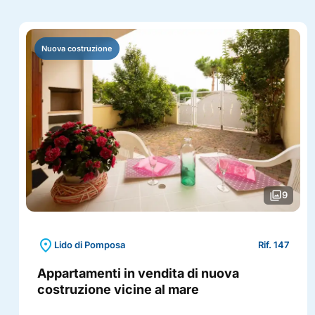
Nuova costruzione
photo_library
9
location_on
Lido di Pomposa
Rif. 147
Appartamenti in vendita di nuova
costruzione vicine al mare