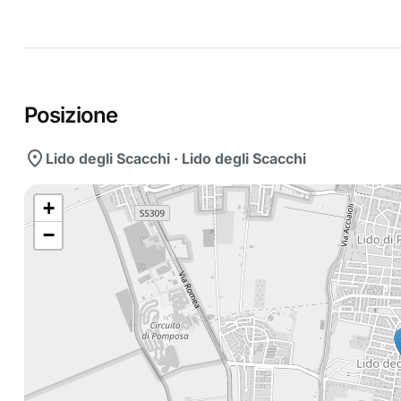
Posizione
location_on
Lido degli Scacchi · Lido degli Scacchi
+
−