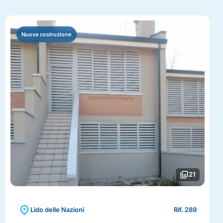
Nuova costruzione
photo_library
21
location_on
Lido delle Nazioni
Rif. 289