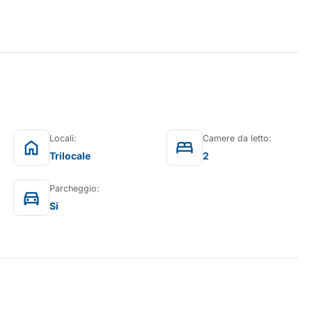
Locali:
Camere da letto:
home
bed
Trilocale
2
Parcheggio:
directions_car
Si