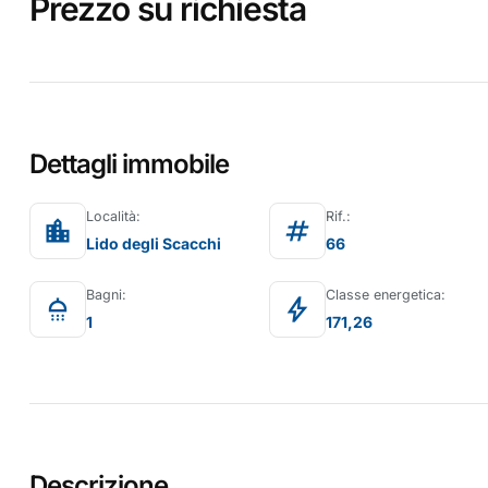
Prezzo su richiesta
Dettagli immobile
Località:
Rif.:
location_city
tag
Lido degli Scacchi
66
Bagni:
Classe energetica:
shower
bolt
1
171,26
Descrizione