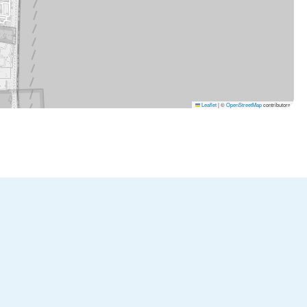
Leaflet
|
©
OpenStreetMap
contributors