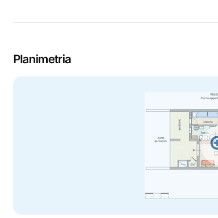
Planimetria
zo