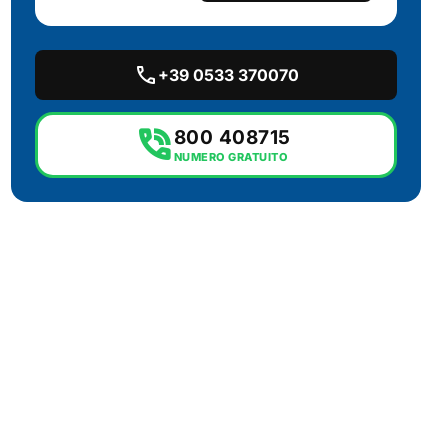
call
+39 0533 370070
phone_in_talk
800 408715
NUMERO GRATUITO